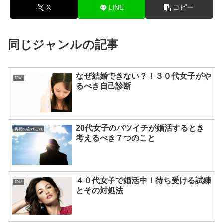
X
LINE
コピー
同じジャンルの記事
なぜ結婚できない？！３０代女子がや
婚活
るべき自己診断
20代女子のバツイチが婚活するとき
再婚のあれこれ
考えるべき７つのこと
４０代女子で婚活中！待ち受ける試練
婚活
とその対処法