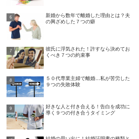
新婚から数年で離婚した理由とは？夫
の興ざめした７つの癖
彼氏に浮気された！許すなら決めてお
くべき７つの約束事
５０代専業主婦で離婚…私が苦労した
９つの失敗体験
好きな人と付き合える！告白を成功に
導く９つの付き合うタイミング
結婚の思い出に！結婚証明書の種類と