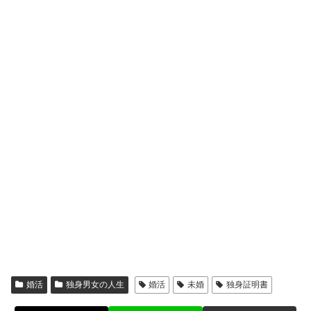
婚活
独身男女の人生
婚活
未婚
独身証明書