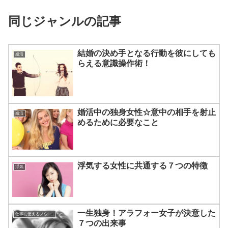
同じジャンルの記事
結婚の決め手となる行動を彼にしても
婚活
らえる意識操作術！
婚活中の独身女性☆意中の相手を射止
婚活
めるために必要なこと
浮気する女性に共通する７つの特徴
浮気
一生独身！アラフォー女子が決意した
仕事に使えるノウハウ集
７つの出来事