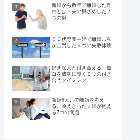
新婚から数年で離婚した理
由とは？夫の興ざめした７
つの癖
５０代専業主婦で離婚…私
が苦労した９つの失敗体験
好きな人と付き合える！告
白を成功に導く９つの付き
合うタイミング
新婚6ヵ月で離婚を考え
る、冷えきった夫婦が抱え
る7つの問題