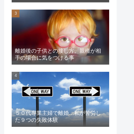
離婚後の子供との接し方。親権が相
手の場合に気をつける事
５０代専業主婦で離婚…私が苦労し
た９つの失敗体験