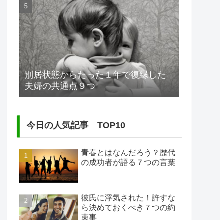
別居状態からたった１年で復縁した
夫婦の共通点９つ
今日の人気記事 TOP10
青春とはなんだろう？歴代
の成功者が語る７つの言葉
彼氏に浮気された！許すな
ら決めておくべき７つの約
束事