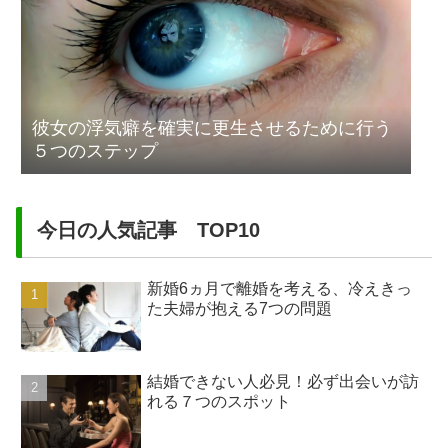
彼女の浮気癖を確実に更生させるために行う
５つのステップ
今日の人気記事 TOP10
新婚6ヵ月で離婚を考える、冷えきっ
た夫婦が抱える7つの問題
結婚できない人必見！必ず出会いが訪
れる７つのスポット