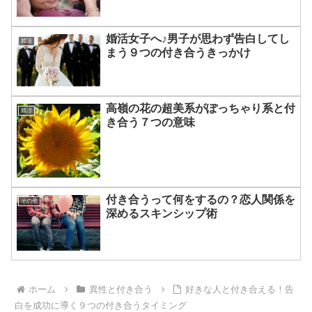
婚活女子へ♪男子が思わず告白してし
婚活
まう９つの付き合うきっかけ
高嶺の花の超美系がぽっちゃり系と付
婚活
き合う７つの意味
付き合うって何をするの？恋人関係を
その他
深めるスキンシップ術
ホーム
異性と付き合う
好きな人と付き合える！告
白を成功に導く９つの付き合うタイミング