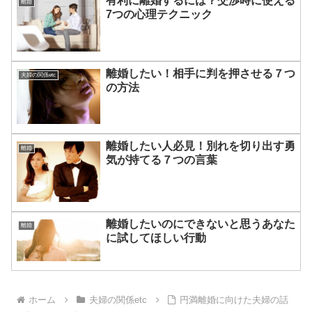
有利に離婚するには？交渉時に使える
離婚
7つの心理テクニック
離婚したい！相手に判を押させる７つ
夫婦の関係etc
の方法
離婚したい人必見！別れを切り出す勇
離婚
気が持てる７つの言葉
離婚したいのにできないと思うあなた
離婚
に試してほしい行動
ホーム
夫婦の関係etc
円満離婚に向けた夫婦の話